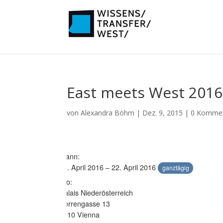
East meets West 2016
von
Alexandra Böhm
|
Dez. 9, 2015
|
0 Komme
Wann:
21. April 2016 – 22. April 2016
ganztägig
Wo:
Palais Niederösterreich
Herrengasse 13
1010 Vienna