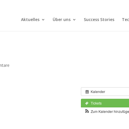
Aktuelles
Über uns
Success Stories
Tec
ntare
Kalender
Tickets
Zum Kalender hinzufüg