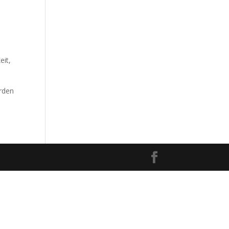
eit,
erden