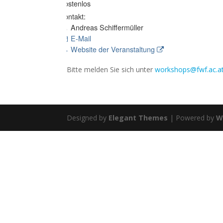
Kostenlos
Kontakt:
Andreas Schiffermüller
E-Mail
Website der Veranstaltung
Bitte melden Sie sich unter
workshops@fwf.ac.a
Designed by
Elegant Themes
| Powered by
W