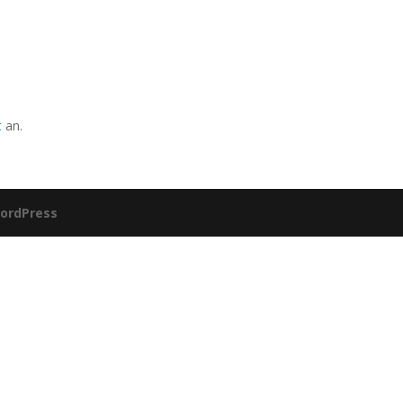
t
an.
ordPress