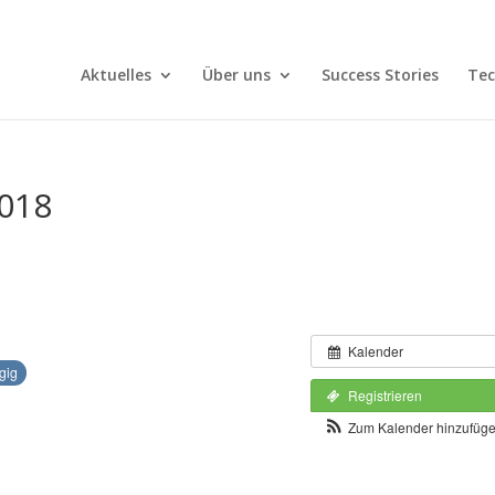
Aktuelles
Über uns
Success Stories
Tec
2018
Kalender
gig
Registrieren
Zum Kalender hinzufüg