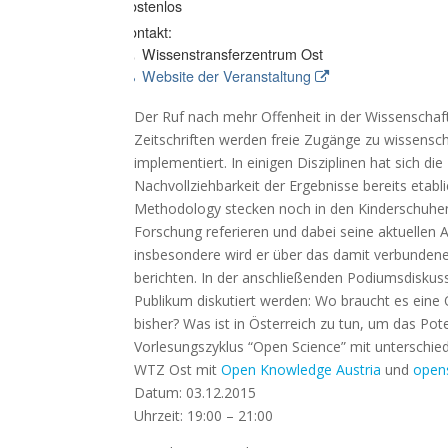
Kostenlos
Kontakt:
Wissenstransferzentrum Ost
Website der Veranstaltung
Der Ruf nach mehr Offenheit in der Wissenschaft
Zeitschriften werden freie Zugänge zu wissenscha
implementiert. In einigen Disziplinen hat sich 
Nachvollziehbarkeit der Ergebnisse bereits etab
Methodology stecken noch in den Kinderschuhen
Forschung referieren und dabei seine aktuellen 
insbesondere wird er über das damit verbunde
berichten. In der anschließenden Podiumsdisku
Publikum diskutiert werden: Wo braucht es eine
bisher? Was ist in Österreich zu tun, um das Po
Vorlesungszyklus “Open Science” mit unterschie
WTZ Ost mit
Open Knowledge Austria
und
open
Datum: 03.12.2015
Uhrzeit: 19:00 – 21:00