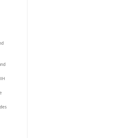
nd
und
NIH
e
 des