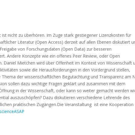
 ist nicht zu überhören. Im Zuge stark gestiegener Lizenzkosten für
ftlicher Literatur (Open Access) derzeit auf allen Ebenen diskutiert u
die Freigabe von Forschungsdaten (Open Data) zur besseren
liert. Andere Konzepte wie ein offenes Peer Review, oder Open
. Daniel Mietchen wird über Offenheit im Kontext von Wissenschaft 
Aktivitäten sowie die Herausforderungen in den Vordergrund stellen,
ne Thema der wissenschaftlichen Begutachtung und Transparenz am 
ssion sollen dazu wichtige Fragen geklärt und zusammen mit dem
 Öffnung in der Wissenschaft, oder kann so weiter gemacht werden wi
tential auszuschöpfen? Dazu diskutieren verschiedene Lehrende des
dlichen praktischen Zugängen.Die Veranstaltung ist eine Kooperation
scienceASAP