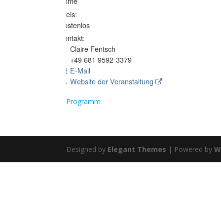
Rome
Preis:
Kostenlos
Kontakt:
Claire Fentsch
+49 681 9592-3379
E-Mail
Website der Veranstaltung
Programm
Designed by
Elegant Themes
| Powered by
W