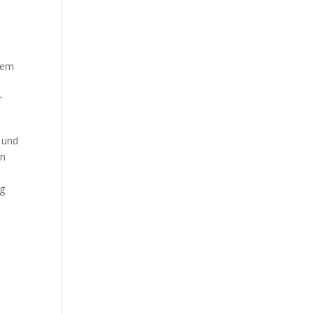
dem
r
 und
en
rg